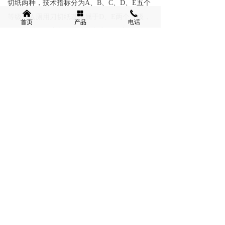
切纸两种，技术指标分为A、B、C、D、E五个
낀
넒
끅
等级。入厕用刀切纸基本属于D、E两个等级，
首页
产品
电话
在购买时，请注意包装上的文字，如上面注明
执行标准：GB2500-2000 D-1，就说明是属于D
级的入厕用纸，质量较好。
上一篇：
无
下一篇：
无
凯旋纸业提供浆板、包装原纸、生活用纸(原纸)、生活
用纸(成品)、塑料制品. 颗粒及国际贸易等.造纸及物资
回收一条龙服务。